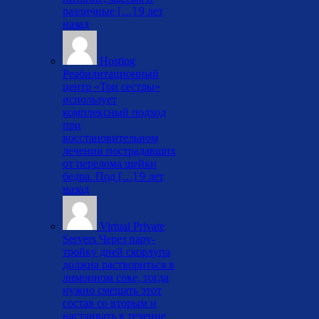
различные […]
9 лет
назад
Hosting
Реабилитационный
центр «Три сестры»
использует
комплексный подход
при
восстановительном
лечении пострадавших
от перелома шейки
бедра. Под […]
9 лет
назад
Virtual Private
Servers
Через пару-
тройку дней скорлупа
должна раствориться в
лимонном соке, тогда
нужно смешать этот
состав со вторым и
настаивать в течение