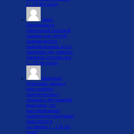
[…]
9 лет назад
Элин
Ощущения от
длительной гипсовой
повязки или другой
разновидности
иммобилизации не из
приятных зуд, тяжесть,
давление поэтому все
[…]
9 лет назад
Hebergeur
Переломы данного
типа требуют
хирургического
лечения и внутренней
фиксации, что
восстанавливает
нормальную анатомию
зоны роста и
суставных […]
10 лет
назад