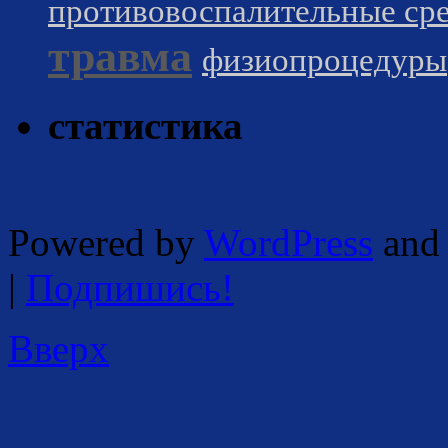
противовоспалительные сре
травма
физиопроцедуры
статистика
Powered by
WordPress
and 
|
Подпишись!
Вверх