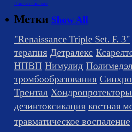
Показать больше
Метки
Show All
"Renaissance Triple Set. F. 3"
терапия
Детралекс
Ксарелт
НПВП
Нимулид
Полимедэ
тромбообразования
Синхро
Трентал
Хондропротекторы
дезинтоксикация
костная м
травматическое воспаление