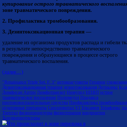
купирование острого травматического воспалени
зоне травматического повреждения.
2. Профилактика тромбообразования.
3. Дезинтоксикационная терапия —
удаление из организма продуктов распада и гибели тк
в результате непосредственно травматического
повреждения и образующиеся в процессе острого
травматического воспаления.
(далее…)
"Renaissance Triple Set. F. 3"
антикоагулянты
Гепарин
глюкозам
Дезинтоксикационная терапия
дезинтоксикация
Детралекс
Кса
Лимфосан Артро
Лимфотранзит
Нимулид
НПВП
острое
травматическое воспаление
Полимедэл
Прадакса
противовоспалительные средства
Профилактика тромбообразо
седативные препараты
Синхровитал VI
Тексамен
Терафлекс
тр
Трентал
физиопроцедуры
физиотерапия
хондроитин
Хондропротекторы