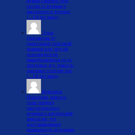
нужно смешать этот
состав со вторым и
настаивать в течение
[…]
9 лет назад
Элин
Ощущения от
длительной гипсовой
повязки или другой
разновидности
иммобилизации не из
приятных зуд, тяжесть,
давление поэтому все
[…]
9 лет назад
Hebergeur
Переломы данного
типа требуют
хирургического
лечения и внутренней
фиксации, что
восстанавливает
нормальную анатомию