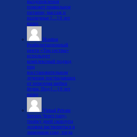
выздоровления
поможет правильное
питание, массаж и
различные […]
9 лет
назад
Hosting
Реабилитационный
центр «Три сестры»
использует
комплексный подход
при
восстановительном
лечении пострадавших
от перелома шейки
бедра. Под […]
9 лет
назад
Virtual Private
Servers
Через пару-
тройку дней скорлупа
должна раствориться в
лимонном соке, тогда