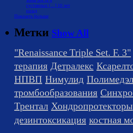
зоны роста и
суставных […]
10 лет
назад
Показать больше
Метки
Show All
"Renaissance Triple Set. F. 3"
терапия
Детралекс
Ксарелт
НПВП
Нимулид
Полимедэ
тромбообразования
Синхро
Трентал
Хондропротекторы
дезинтоксикация
костная м