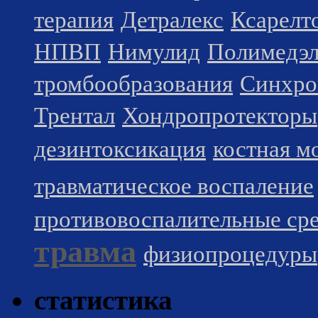
терапия
Детралекс
Ксарелт
НПВП
Нимулид
Полимедэ
тромбообразования
Синхро
Трентал
Хондропротекторы
дезинтоксикация
костная м
травматическое воспаление
противовоспалительные сре
травма
физиопроцедуры
статистика