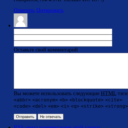
Ответить
Цитировать
Оставьте свой комментарий
Вы можете использовать следующие
HTML
тэги
<abbr>
<acronym>
<b>
<blockquote>
<cite>
<code>
<del>
<em>
<i>
<q>
<strike>
<strong>
RSS-лента комментариев этой записи