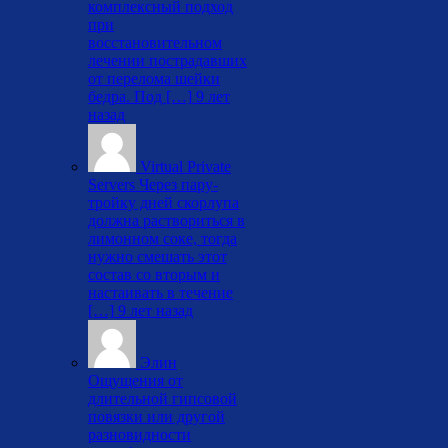
комплексный подход
при
восстановительном
лечении пострадавших
от перелома шейки
бедра. Под […]
9 лет
назад
Virtual Private
Servers
Через пару-
тройку дней скорлупа
должна раствориться в
лимонном соке, тогда
нужно смешать этот
состав со вторым и
настаивать в течение
[…]
9 лет назад
Элин
Ощущения от
длительной гипсовой
повязки или другой
разновидности