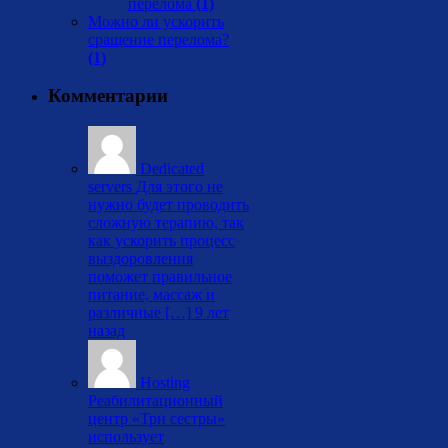
перелома
(1)
Можно ли ускорить
сращение перелома?
(1)
Комментарии
Dedicated
servers
Для этого не
нужно будет проводить
сложную терапию, так
как ускорить процесс
выздоровления
поможет правильное
питание, массаж и
различные […]
9 лет
назад
Hosting
Реабилитационный
центр «Три сестры»
использует